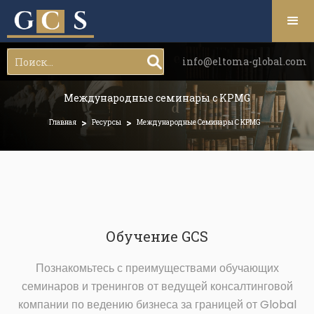
info@eltoma-global.com
Международные семинары с KPMG
>
>
Главная
Ресурсы
Международные Семинары С KPMG
Обучение GCS
Познакомьтесь с преимуществами обучающих
семинаров и тренингов от ведущей консалтинговой
компании по ведению бизнеса за границей от Global