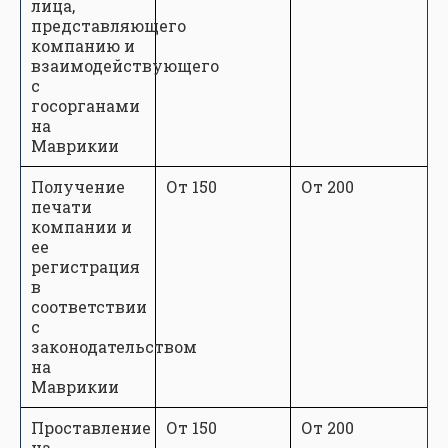
лица,
представляющего
компанию и
взаимодействующего
с
госорганами
на
Маврикии
Получение
От 150
От 200
печати
компании и
ее
регистрация
в
соответствии
с
законодательством
на
Маврикии
Проставление
От 150
От 200
на