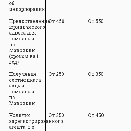
об
инкорпорации
Предоставление
От 450
От 550
юридического
адреса для
компании
на
Маврикии
(сроком на 1
год)
Получение
От 250
От 350
сертификата
акций
компании
на
Маврикии
Наличие
От 350
От 450
зарегистрированного
агента, т.е.