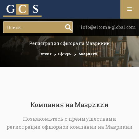
info@eltoma-global.com
Регистрация офшора на Маврикии
>
>
Главная
Офшоры
Маврикий
Компания на Маврикии
Познакомьтесь с преимуществами
регистрации офшорной компании на Маврикии