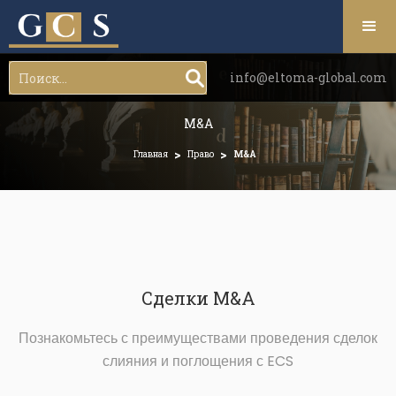
info@eltoma-global.com
M&A
>
>
Главная
Право
M&A
Сделки M&A
Познакомьтесь с преимуществами проведения сделок
слияния и поглощения с ECS