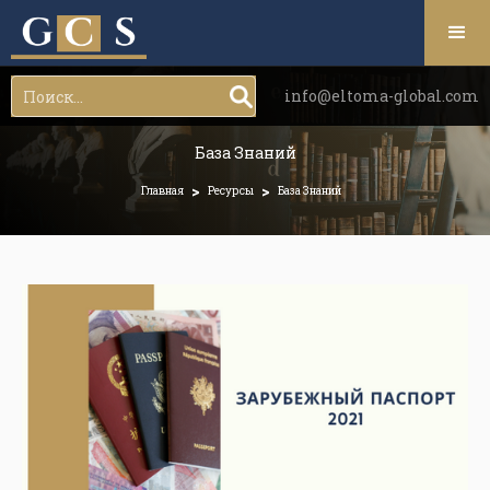
info@eltoma-global.com
База Знаний
>
>
Главная
Ресурсы
База Знаний