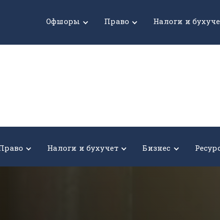
Офшоры
Право
Налоги и бухуч
Право
Налоги и бухучет
Бизнес
Ресур