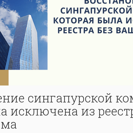
ение сингапурской ко
а исключена из реест
ома