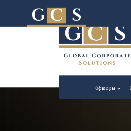
Расширьте границы вашего бизнеса!
Офшоры