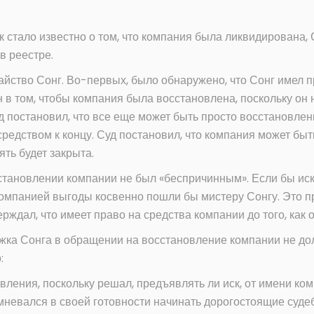
ак стало известно о том, что компания была ликвидирована,
в реестре.
йство Сонг. Во-первых, было обнаружено, что Сонг имел 
 в том, чтобы компания была восстановлена, поскольку он
уд постановил, что все еще может быть просто восстановлен
редством к концу. Суд постановил, что компания может бы
ть будет закрыта.
сстановлении компании не был «беспричинным». Если бы ис
мпанией выгоды косвенно пошли бы мистеру Сонгу. Это пр
рждал, что имеет право на средства компании до того, как
ржка Сонга в обращении на восстановление компании не до
:
вления, поскольку решал, предъявлять ли иск, от имени ком
мневался в своей готовности начинать дорогостоящие суде