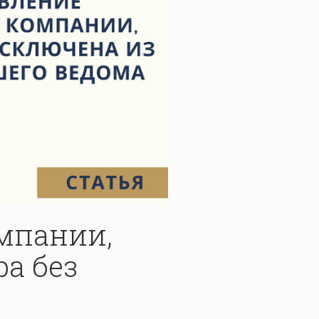
мпании,
ра без