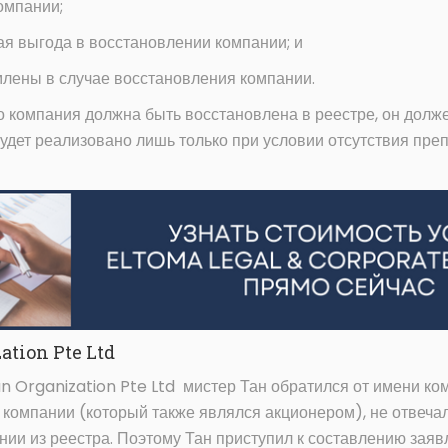
омпании;
кая выгода в восстановлении компании; и
млены в случае восстановления компании.
о компания должна быть восстановлена в реестре, он долж
будет реализовано лишь только при условии отсутствия пр
ation Pte Ltd
n Organization Pte Ltd мистер Тан обратился от имени ко
р компании (который также являлся акционером), не отвеча
ии из реестра. Поэтому Тан приступил к составлению заяв