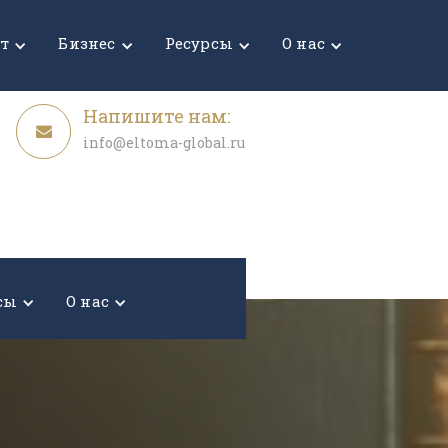
Узнать стоимость
ет
Бизнес
Ресурсы
О нас
Напишите нам:
info@eltoma-global.ru
сы
О нас