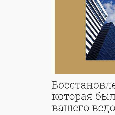
Восстановл
которая был
вашего вед