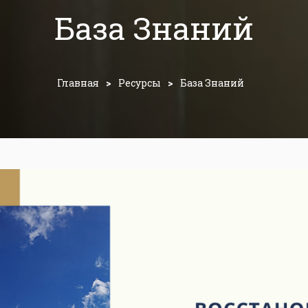
База Знаний
Главная
>
Ресурсы
>
База Знаний