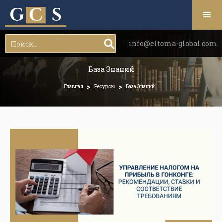
info@eltoma-global.com
База Знаний
>
>
Главная
Ресурсы
База Знаний