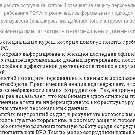
 работе сотрудника, который отвечает за защиту персонал
и требования PDPA, ограничившись формальным подходом 
 преимуществ (нивелирование действенного инструмента ве
КОМЕНДАЦИИ ПО ЗАЩИТЕ ПЕРСОНАЛЬНЫХ ДАННЫХ D
 специальные курсы, которые помогут понять требо
PO.
 хорошо информирован и оснащен последней офици
 по защите персональных данных претерпевают пос
способен к эффективной деятельности только в случ
ей.
риятий по защите персональных данных в использо
тооборота. Практический анализ подтверждает, чт
з-за небрежности самих сотрудников. Так, наприме
 как раз доказывает, что комбинация цифр слишком 
ленные атаки на информационную инфраструктуру 
жны утечки персональных данных.
ляйте внутренний аудит, в результате которого вы
осить нужные коррективы в систему защиты персо
еобходимую разъяснительную работу среди сотруд
выполнять ваш DPO. Тем не менее сотрудники ваше