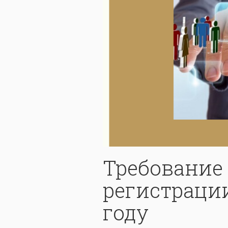
Требование к
регистрации
году