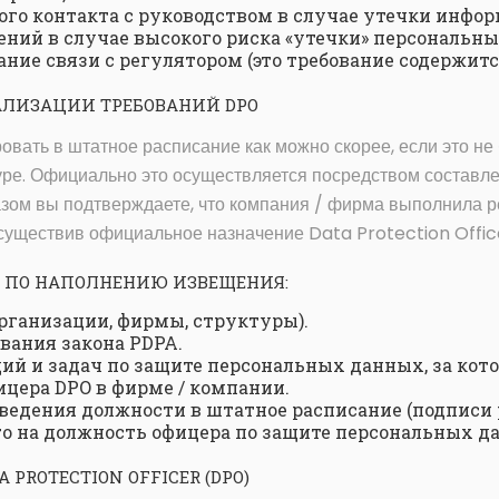
го контакта с руководством в случае утечки инфор
ний в случае высокого риска «утечки» персональн
ние связи с регулятором (это требование содержится
АЛИЗАЦИИ ТРЕБОВАНИЙ DPO
вать в штатное расписание как можно скорее, если это не
уре. Официально это осуществляется посредством составл
разом вы подтверждаете, что компания / фирма выполнила
существив официальное назначение Data Protection Offic
 ПО НАПОЛНЕНИЮ ИЗВЕЩЕНИЯ:
рганизации, фирмы, структуры).
вания закона PDPA.
й и задач по защите персональных данных, за кото
цера DPO в фирме / компании.
ведения должности в штатное расписание (подписи 
о на должность офицера по защите персональных д
 PROTECTION OFFICER (DPO)