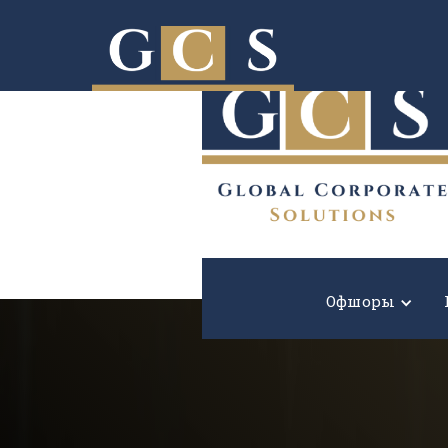
Расширьте границы вашего бизнеса!
Офшоры