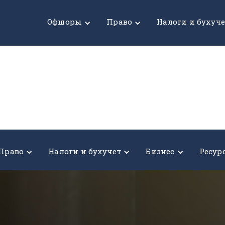
Офшоры
Право
Налоги и бухуч
Право
Налоги и бухучет
Бизнес
Ресур