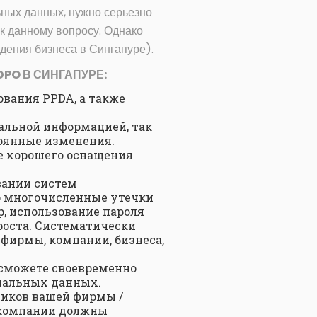
ьных данных, нужно серьезно
к данному вопросу. Однако
дения бизнеса в Сингапуре).
PO В СИНГАПУРЕ:
вания PPDA, а также
альной информацией, так
тоянные изменения.
ае хорошего оснащения
вании систем
о многочисленные утечки
р, использование пароля
проста. Систематически
фирмы, компании, бизнеса,
 сможете своевременно
нальных данных.
ников вашей фирмы /
й компании должны