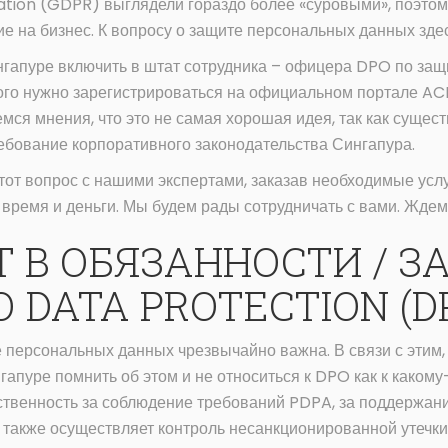
tion (GDPR) выглядели гораздо более «суровыми», поэтому
е на бизнес. К вопросу о защите персональных данных здес
нгапуре включить в штат сотрудника – офицера DPO по за
того нужно зарегистрироваться на официальном портале AC
мся мнения, что это не самая хорошая идея, так как сущес
ребование корпоративного законодательства Сингапура.
от вопрос с нашими экспертами, заказав необходимые услу
 время и деньги. Мы будем рады сотрудничать с вами. Жде
Т В ОБЯЗАННОСТИ / З
 DATA PROTECTION (D
 персональных данных чрезвычайно важна. В связи с этим
гапуре помнить об этом и не относиться к DPO как к како
тственность за соблюдение требований PDPA, за поддержан
 также осуществляет контроль несанкционированной утечки