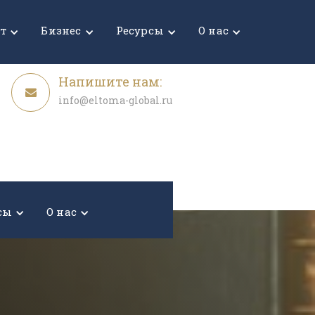
Узнать стоимость
ет
Бизнес
Ресурсы
О нас
Напишите нам:
info@eltoma-global.ru
сы
О нас