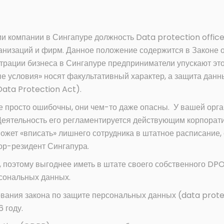
ии компании в Сингапуре должность Data protection offic
анизаций и фирм. Данное положение содержится в Законе 
трации бизнеса в Сингапуре предприниматели упускают это
ные условия» носят факультативный характер, а защита дан
ata Protection Act).
е просто ошибочны, они чем-то даже опасны. У вашей орга
 Деятельность его регламентируется действующим корпорат
ожет «вписать» лишнего сотрудника в штатное расписание,
р-резидент Сингапура.
, поэтому выгоднее иметь в штате своего собственного DPO
сональных данных.
вания закона по защите персональных данных (data prote
6 году.