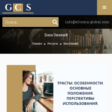
info@eltoma-global.com
База Знаний
>
>
Главная
Ресурсы
База Знаний