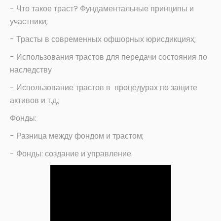
- Что такое траст? Фундаментальные принципы и
участники;
- Трасты в современных офшорных юрисдикциях;
- Использования трастов для передачи состояния по
наследству
- Использование трастов в процедурах по защите
активов и т.д.;
Фонды:
- Разница между фондом и трастом;
- Фонды: создание и управление.