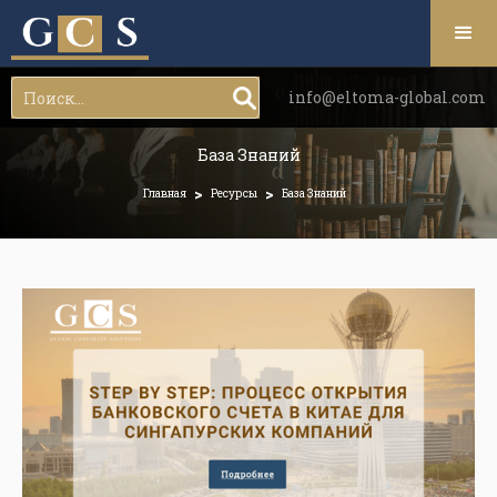
info@eltoma-global.com
База Знаний
>
>
Главная
Ресурсы
База Знаний