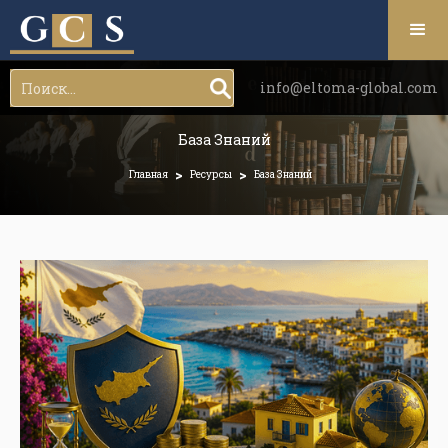
info@eltoma-global.com
База Знаний
>
>
Главная
Ресурсы
База Знаний