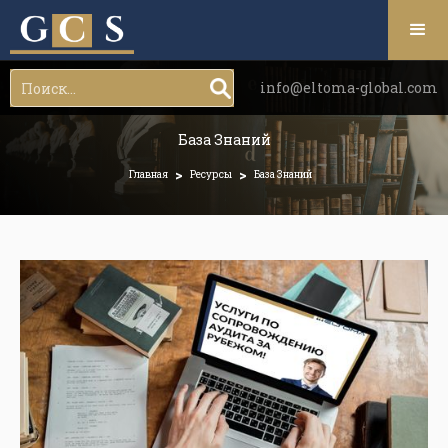
info@eltoma-global.com
База Знаний
>
>
Главная
Ресурсы
База Знаний