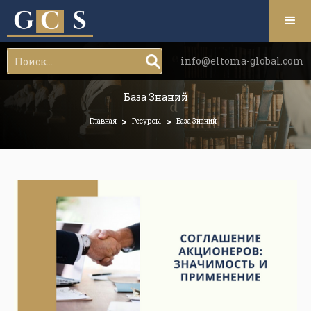
info@eltoma-global.com
База Знаний
>
>
Главная
Ресурсы
База Знаний