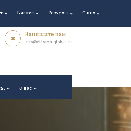
Узнать стоимость
ет
Бизнес
Ресурсы
О нас
Напишите нам:
info@eltoma-global.ru
сы
О нас