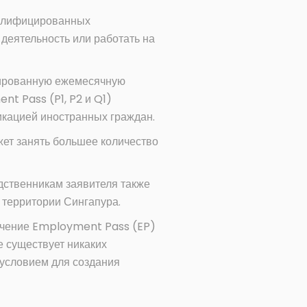
валифицированных
 деятельность или работать на
сированную ежемесячную
t Pass (P1, P2 и Q1)
икацией иностранных граждан.
ет занять большее количество
дственникам заявителя также
 территории Сингапура.
лучение Employment Pass (EP)
е существует никаких
 условием для создания