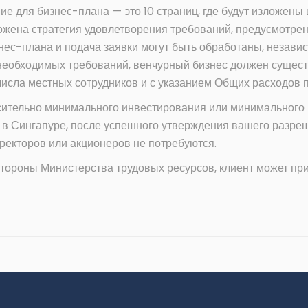
е для бизнес-плана — это 10 страниц, где будут изложены 
зложена стратегия удовлетворения требований, предусмотр
нес-плана и подача заявки могут быть обработаны, независ
еобходимых требований, венчурный бизнес должен существо
исла местных сотрудников и с указанием Общих расходов п
сительно минимального инвестирования или минимального 
 Сингапуре, после успешного утверждения вашего разре
иректоров или акционеров не потребуются.
стороны Министерства трудовых ресурсов, клиент может пр