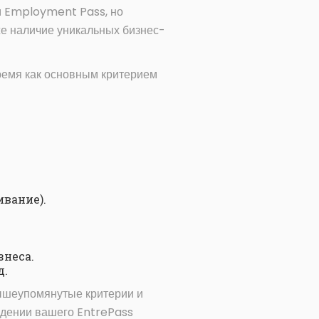
м Employment Pass, но
же наличие уникальных бизнес-
время как основным критерием
вание).
знеса.
д.
вышеупомянутые критерии и
ждении вашего EntrePass