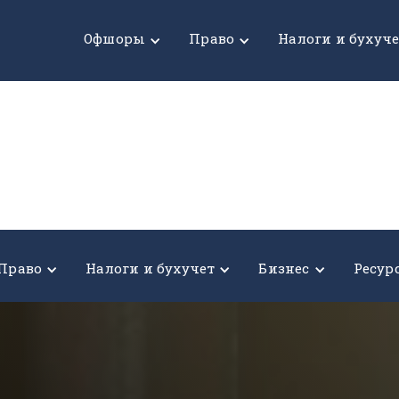
Офшоры
Право
Налоги и бухуч
Право
Налоги и бухучет
Бизнес
Ресур