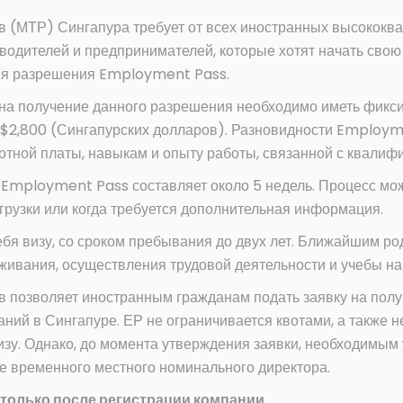
в (МТР) Сингапура требует от всех иностранных высокок
водителей и предпринимателей, которые хотят начать свою
ния разрешения Employment Pass.
 на получение данного разрешения необходимо иметь фик
$2,800 (Сингапурских долларов). Разновидности Employmen
отной платы, навыкам и опыту работы, связанной с квалиф
 Employment Pass составляет около 5 недель. Процесс мож
рузки или когда требуется дополнительная информация.
бя визу, со сроком пребывания до двух лет. Ближайшим ро
живания, осуществления трудовой деятельности и учебы на
в позволяет иностранным гражданам подать заявку на по
аний в Сингапуре. ЕР не ограничивается квотами, а также н
зу. Однако, до момента утверждения заявки, необходимым
е временного местного номинального директора.
 только после регистрации компании.