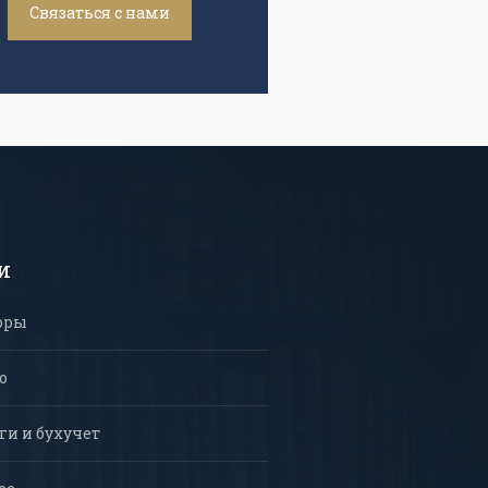
Связаться с нами
и
оры
о
ги и бухучет