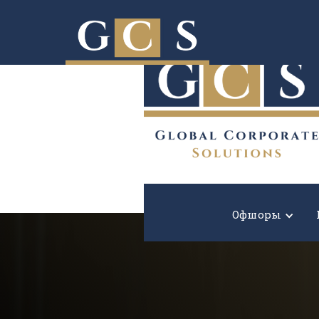
Расширьте границы вашего бизнеса!
Офшоры