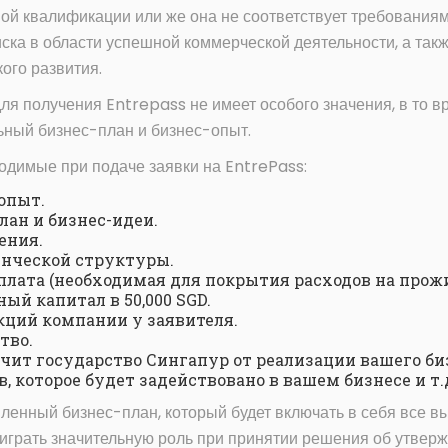
ой квалификации или же она не соответствует требования
ска в области успешной коммерческой деятельности, а так
ого развития.
я получения Entrepass не имеет особого значения, в то 
ьный бизнес-план и бизнес-опыт.
одимые при подаче заявки на EntrePass:
опыт.
ан и бизнес-идеи.
ения.
нческой структуры.
лата (необходимая для покрытия расходов на прожи
й капитал в 50,000 SGD.
кций компании у заявителя.
тво.
учит государство Сингапур от реализации вашего би
, которое будет задействовано в вашем бизнесе и т.
вленный бизнес-план, который будет включать в себя все 
играть значительную роль при принятии решения об утвер