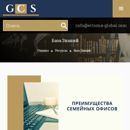
info@eltoma-global.com
База Знаний
>
>
Главная
Ресурсы
База Знаний