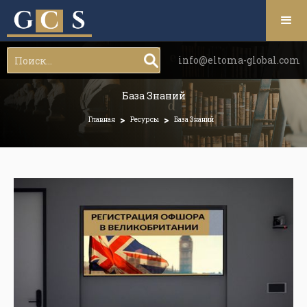
info@eltoma-global.com
База Знаний
>
>
Главная
Ресурсы
База Знаний