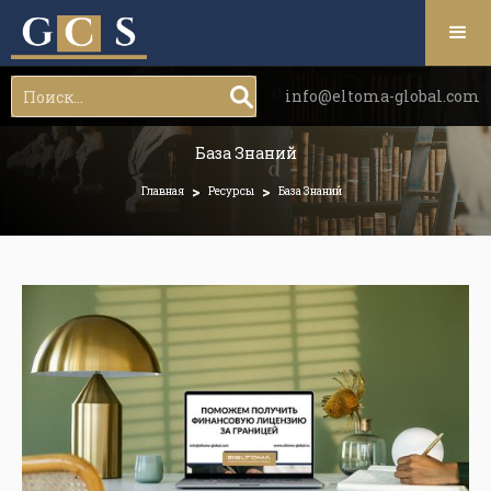
info@eltoma-global.com
База Знаний
>
>
Главная
Ресурсы
База Знаний