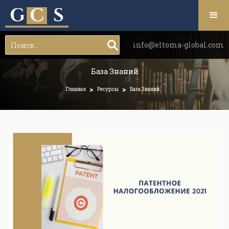
info@eltoma-global.com
База Знаний
>
>
Главная
Ресурсы
База Знаний