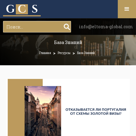
info@eltoma-global.com
База Знаний
>
>
Главная
Ресурсы
База Знаний