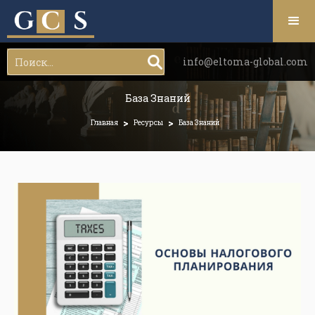
info@eltoma-global.com
База Знаний
>
>
Главная
Ресурсы
База Знаний