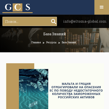
info@eltoma-global.com
База Знаний
>
>
Главная
Ресурсы
База Знаний