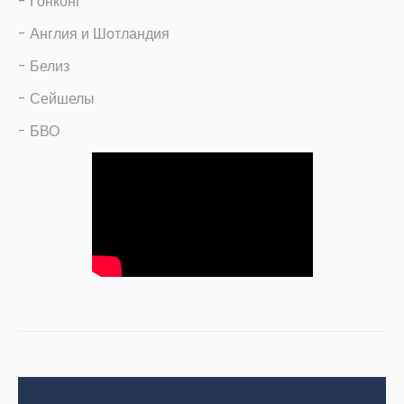
- Гонконг
- Англия и Шотландия
- Белиз
- Сейшелы
- БВО