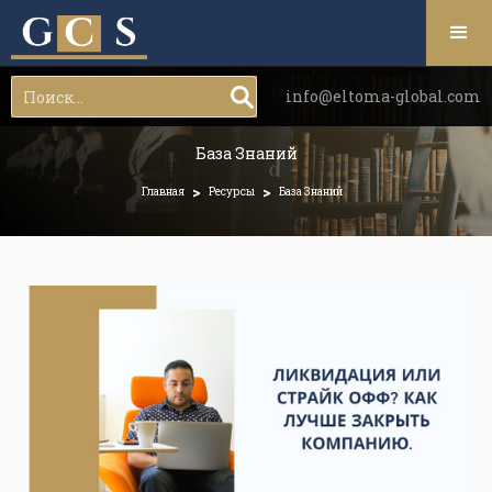
info@eltoma-global.com
База Знаний
>
>
Главная
Ресурсы
База Знаний