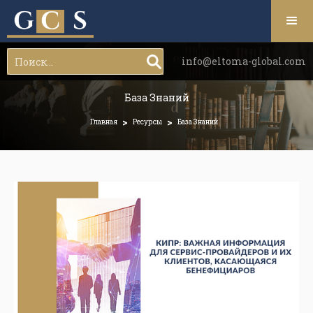
info@eltoma-global.com
База Знаний
>
>
Главная
Ресурсы
База Знаний