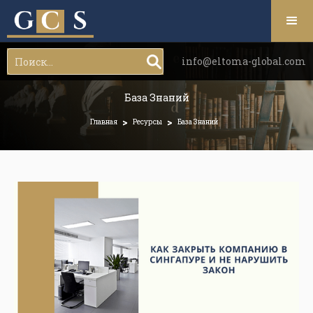
info@eltoma-global.com
База Знаний
>
>
Главная
Ресурсы
База Знаний