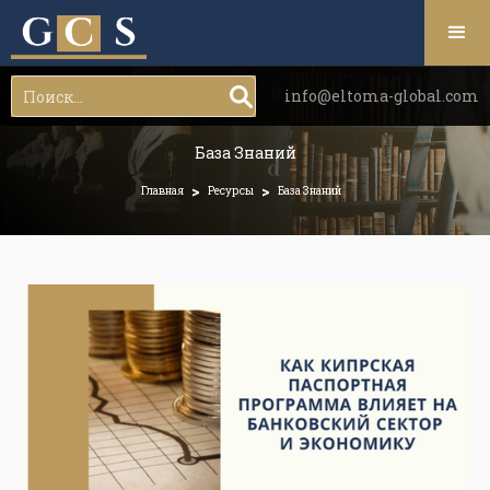
info@eltoma-global.com
База Знаний
>
>
Главная
Ресурсы
База Знаний