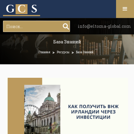
info@eltoma-global.com
База Знаний
>
>
Главная
Ресурсы
База Знаний