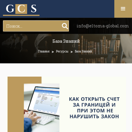
info@eltoma-global.com
База Знаний
>
>
Главная
Ресурсы
База Знаний