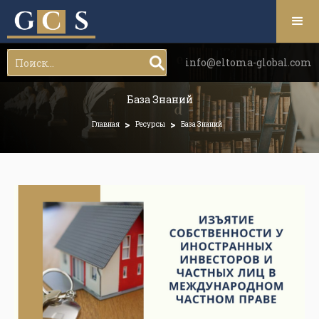
info@eltoma-global.com
База Знаний
>
>
Главная
Ресурсы
База Знаний