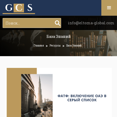
info@eltoma-global.com
База Знаний
>
>
Главная
Ресурсы
База Знаний