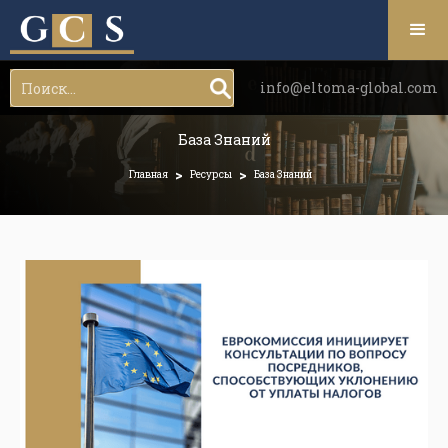
info@eltoma-global.com
База Знаний
>
>
Главная
Ресурсы
База Знаний