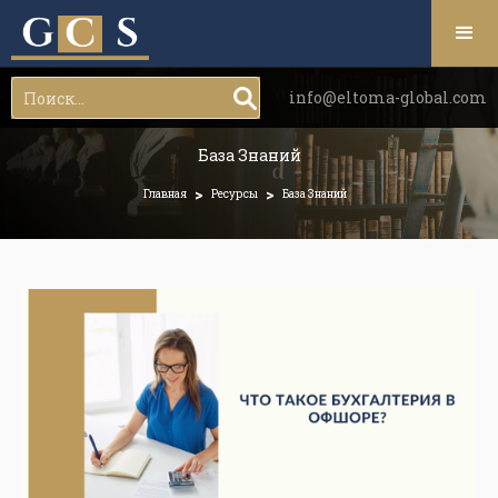
info@eltoma-global.com
База Знаний
>
>
Главная
Ресурсы
База Знаний