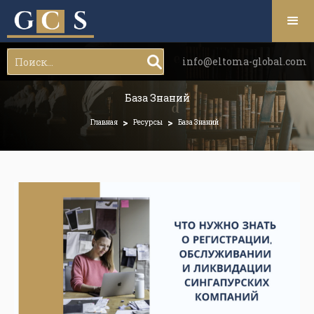
info@eltoma-global.com
База Знаний
>
>
Главная
Ресурсы
База Знаний