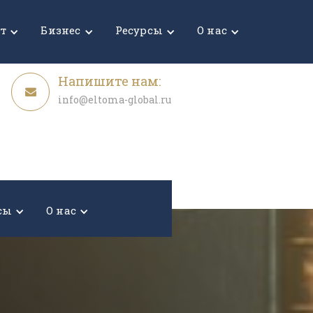
Узнать стоимость
ет
Бизнес
Ресурсы
О нас
Напишите нам:
info@eltoma-global.ru
сы
О нас