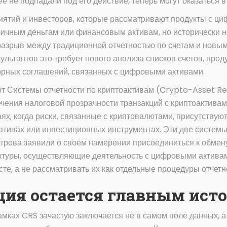
е не подпадали под его действие, теперь могут оказаться в
иятий и инвесторов, которые рассматривают продукты с ци
ичным деньгам или финансовым активам, но исторически н
 разрыв между традиционной отчетностью по счетам и нов
льтантов это требует нового анализа списков счетов, проду
орных соглашений, связанных с цифровыми активами.
 от Системы отчетности по криптоактивам (Crypto-Asset 
ения налоговой прозрачности транзакций с криптоактивами.
ях, когда риски, связанные с криптовалютами, присутствую
ативах или инвестиционных инструментах. Эти две системы
строва заявили о своем намерении присоединиться к обме
труктуры, осуществляющие деятельность с цифровыми актива
те, а не рассматривать их как отдельные процедуры отчетно
ция остается главным ист
амках CRS зачастую заключается не в самом поле данных, а