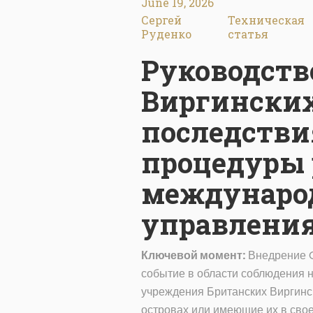
June 19, 2026
Сергей
Техническая
Руденко
статья
Руководство
Виргинских
последстви
процедуры 
междунаро
управлени
Ключевой момент:
Внедрение C
событие в области соблюдения н
учреждения Британских Виргинс
островах или имеющие их в сво