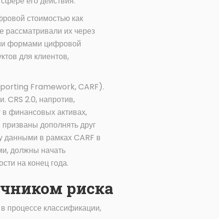
 сфере его действия.
фровой стоимостью как
е рассматривали их через
ыми формами цифровой
ктов для клиентов,
Reporting Framework, CARF).
 CRS 2.0, напротив,
т в финансовых активах,
 призваны дополнять друг
ну данными в рамках CARF в
ми, должны начать
сти на конец года.
очником риска
 в процессе классификации,