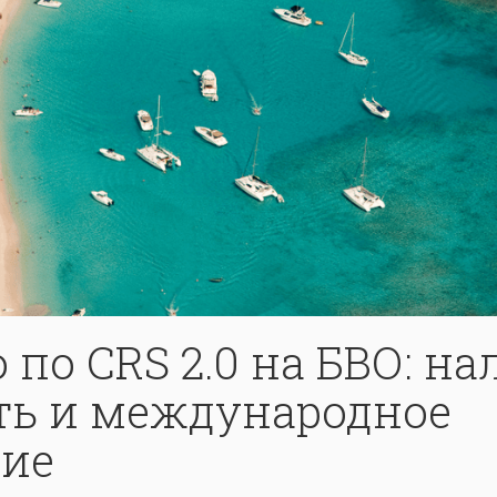
 по CRS 2.0 на БВО: на
ть и международное
ие