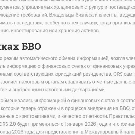
ументов, управляемых холдинговых структур и поставщико
блюдение требований. Владельцы бизнеса и клиенты, веду
имать последствия, особенно в тех случаях, когда организа
ия, инвестирования или хранения активов.
амках БВО
то режим автоматического обмена информацией, возглавля
ть информацию о финансовых счетах от финансовых учреж
ами соответствующих юрисдикций резиденства. CRS сам по
зволяет налоговым органам сравнивать отчетные данные о 
тве и внутренними налоговыми декларациями.
 обменивались информацией о финансовых счетах в соотве
 которые теперь отражены в процессе внедрения на БВО, 
анные с криптоактивами, и качество отчетности. Правитель
 CRS 2.0 будет применяться с 1 января 2026 года и что фи
онца 2026 года для представления в Международный налог