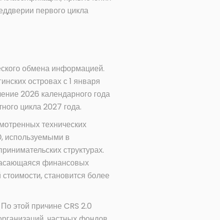
реддверии первого цикла
еского обмена информацией.
инских островах с 1 января
чение 2026 календарного года
ного цикла 2027 года.
смотренных технических
, используемыми в
ринимательских структурах.
 касающаяся финансовых
 стоимости, становится более
По этой причине CRS 2.0
организаций, частных фондов,