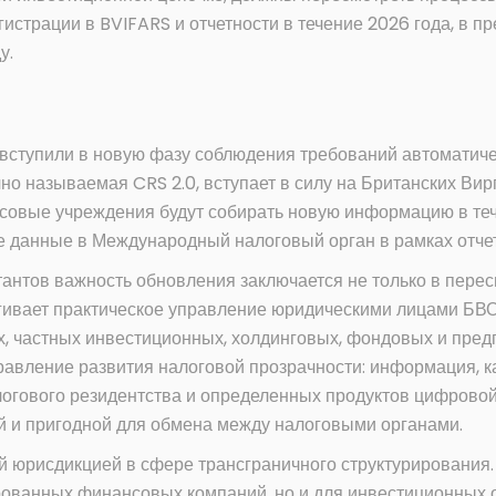
гистрации в BVIFARS и отчетности в течение 2026 года, в п
у.
 вступили в новую фазу соблюдения требований автоматич
о называемая CRS 2.0, вступает в силу на Британских Вирг
нсовые учреждения будут собирать новую информацию в те
 данные в Международный налоговый орган в рамках отчет
антов важность обновления заключается не только в пере
гивает практическое управление юридическими лицами БВО
 частных инвестиционных, холдинговых, фондовых и предп
равление развития налоговой прозрачности: информация,
логового резидентства и определенных продуктов цифровой
й и пригодной для обмена между налоговыми органами.
 юрисдикцией в сфере трансграничного структурирования. 
рованных финансовых компаний, но и для инвестиционных 