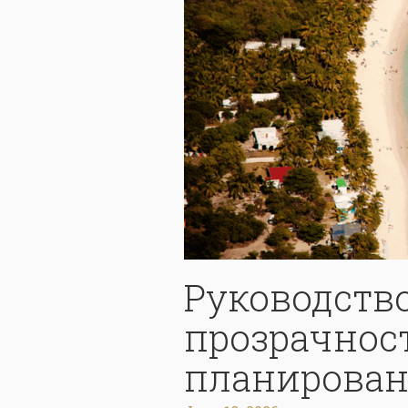
Руководство
прозрачнос
планирован