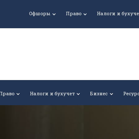
Офшоры
Право
Налоги и бухуч
Право
Налоги и бухучет
Бизнес
Ресур