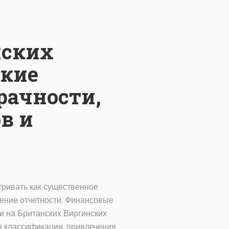
нских
ские
рачности,
в и
тривать как существенное
ление отчетности. Финансовые
и на Британских Виргинских
ы классификации, привлечения