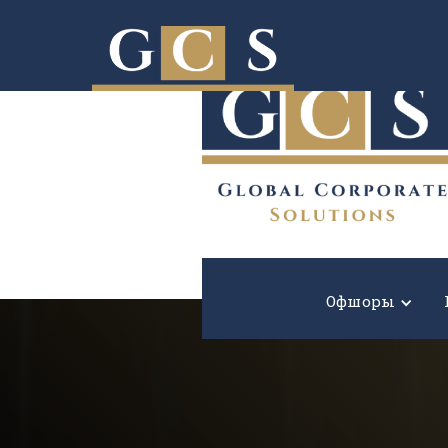
Расширьте границы вашего бизнеса!
Офшоры