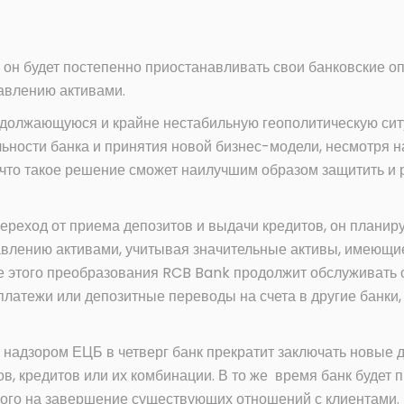
о он будет постепенно приостанавливать свои банковские оп
авлению активами.
одолжающуюся и крайне нестабильную геополитическую сит
ьности банка и принятия новой бизнес-модели, несмотря н
, что такое решение сможет наилучшим образом защитить и
переход от приема депозитов и выдачи кредитов, он планир
влению активами, учитывая значительные активы, имеющиес
ссе этого преобразования RCB Bank продолжит обслуживать
платежи или депозитные переводы на счета в другие банки
 надзором ЕЦБ в четверг банк прекратит заключать новые 
в, кредитов или их комбинации. В то же время банк будет
ного на завершение существующих отношений с клиентами.