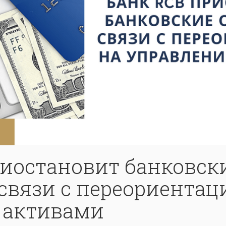
риостановит банковск
связи с переориентац
 активами