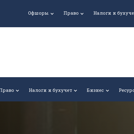
Офшоры
Право
Налоги и бухуч
Право
Налоги и бухучет
Бизнес
Ресур