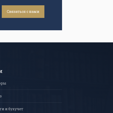
Связаться с нами
и
оры
о
ги и бухучет