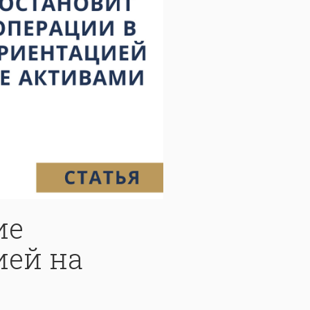
ие
ией на