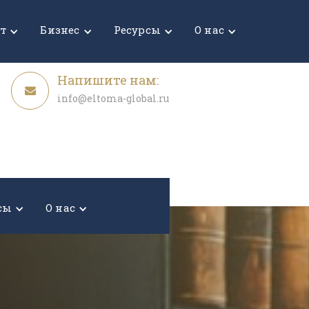
Узнать стоимость
ет
Бизнес
Ресурсы
О нас
Напишите нам:
info@eltoma-global.ru
сы
О нас