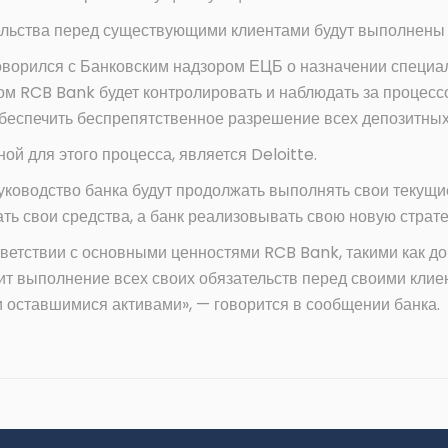
тельства перед существующими клиентами будут выполнены
оворился с Банковским надзором ЕЦБ о назначении специа
вом RCB Bank будет контролировать и наблюдать за процес
обеспечить беспрепятственное разрешение всех депозитны
й для этого процесса, является Deloitte.
ководство банка будут продолжать выполнять свои текущие
ать свои средства, а банк реализовывать свою новую страте
ответствии с основными ценностями RCB Bank, такими как до
ит выполнение всех своих обязательств перед своими клиен
 оставшимися активами», — говорится в сообщении банка.