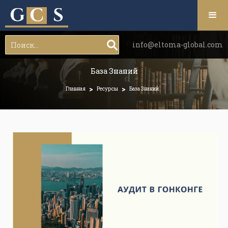
info@eltoma-global.com
База Знаний
>
>
Главная
Ресурсы
База Знаний