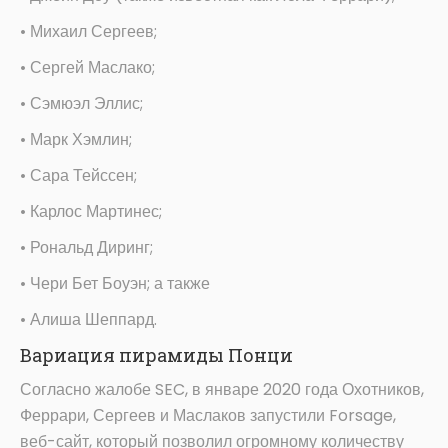
• Михаил Сергеев;
• Сергей Маслако;
• Сэмюэл Эллис;
• Марк Хэмлин;
• Сара Тейссен;
• Карлос Мартинес;
• Рональд Диринг;
• Чери Бет Боуэн; а также
• Алиша Шеппард.
Вариация пирамиды Понци
Согласно жалобе SEC, в январе 2020 года Охотников,
Феррари, Сергеев и Маслаков запустили Forsage,
веб-сайт, который позволил огромному количеству