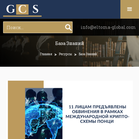
info@eltoma-global.com
База Знаний
>
>
Главная
Ресурсы
База Знаний