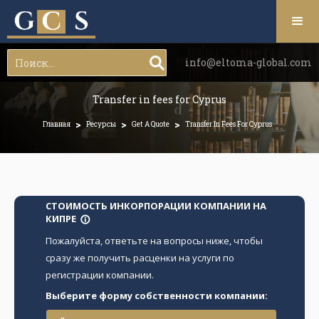
info@eltoma-global.com
Transfer in fees for Cyprus
>
>
>
Главная
Ресурсы
Get A Quote
Transfer In Fees For Cyprus
СТОИМОСТЬ ИНКОРПОРАЦИИ КОМПАНИИ НА
КИПРЕ
info_outline
Пожалуйста, ответьте на вопросы ниже, чтобы
сразу же получить расценки на услуги по
регистрации компании.
Выберите форму собственности компании: