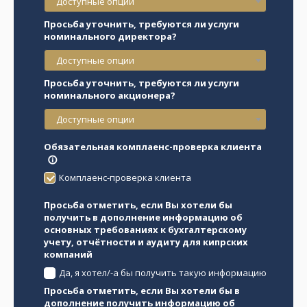
Доступные опции
Просьба уточнить, требуются ли услуги
номинального директора?
Доступные опции
Просьба уточнить, требуются ли услуги
номинального акционера?
Доступные опции
Обязательная комплаенс-проверка клиента
info_outline
Комплаенс-проверка клиента
Просьба отметить, если Вы хотели бы
получить в дополнение информацию об
основных требованиях к бухгалтерскому
учету, отчётности и аудиту для кипрских
компаний
Да, я хотел/-а бы получить такую информацию
Просьба отметить, если Вы хотели бы в
дополнение получить информацию об